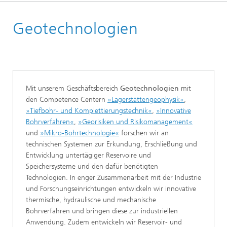
Startseite
Geotechnologien
Forschungsthemen
Mit unserem Geschäftsbereich
Geotechnologien
mit
den Competence Centern
»Lagerstättengeophysik«
,
»Tiefbohr- und Komplettierungstechnik«
,
»Innovative
Bohrverfahren«
,
»Georisiken und Risikomanagement«
und
»Mikro-Bohrtechnologie«
forschen wir an
technischen Systemen zur Erkundung, Erschließung und
Entwicklung untertägiger Reservoire und
Speichersysteme und den dafür benötigten
Technologien. In enger Zusammenarbeit mit der Industrie
und Forschungseinrichtungen entwickeln wir innovative
thermische, hydraulische und mechanische
Bohrverfahren und bringen diese zur industriellen
Anwendung. Zudem entwickeln wir Reservoir- und