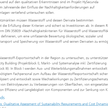
uend auf den qualitativen Erkenntnissen sind im Projekt HySecunda
zum Jahresende den Einfluss der Nachhaltigkeitsanforderungen auf
lagen vertiefend untersuchen sollen.
satzmärkten müssen Wasserstoff und dessen Derivate bestimmten
gt die Erfüllung dieser Kriterien und sichert so Investitionen ab. In diesem
rm DIN 35809 »Nachhaltigkeitskriterien für Wasserstoff und Wasserstoffd
n definieren, um eine umfassende Bewertung ökologischer, sozialer und
 Transport und Speicherung von Wasserstoff und seinen Derivaten zu ermög
asserstoff-Exportwirtschaft in der Region zu untersuchen, zu unterstütze
ty Building (Projektblock I), Markt- und Systemanalyse inkl. Zertifizierung
block III). In Block I werden Aus- und Weiterbildungsmaßnahmen entwickel
ötigtem Fachpersonal zum Aufbau der Wasserstoffexportwirtschaft sichers
nalysiert und entwickelt sowie Wechselwirkungen zu Zertifizierungsschemat
g von Elektrolyseuren zu Verbesserungen von Oberflächen, von eingesetzte
 von Effizienz und Langlebigkeit von Komponenten und zur Senkung von K
ads
s: Qualitative Assessment of Sustainability Requirements and Cost Dynamic