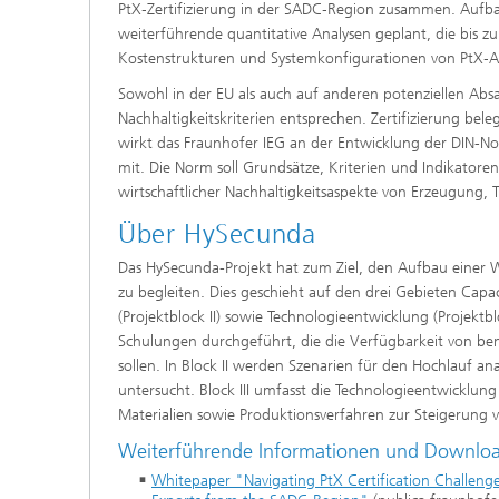
PtX‑Zertifizierung in der SADC‑Region zusammen. Aufba
weiterführende quantitative Analysen geplant, die bis 
Kostenstrukturen und Systemkonfigurationen von PtX‑An
Sowohl in der EU als auch auf anderen potenziellen Ab
Nachhaltigkeitskriterien entsprechen. Zertifizierung bele
wirkt das Fraunhofer IEG an der Entwicklung der DIN-No
mit. Die Norm soll Grundsätze, Kriterien und Indikatore
wirtschaftlicher Nachhaltigkeitsaspekte von Erzeugung,
Über HySecunda
Das HySecunda-Projekt hat zum Ziel, den Aufbau einer W
zu begleiten. Dies geschieht auf den drei Gebieten Capaci
(Projektblock II) sowie Technologieentwicklung (Projekt
Schulungen durchgeführt, die die Verfügbarkeit von ben
sollen. In Block II werden Szenarien für den Hochlauf a
untersucht. Block III umfasst die Technologieentwicklun
Materialien sowie Produktionsverfahren zur Steigerung
Weiterführende Informationen und Downlo
Whitepaper "Navigating PtX Certification Challenge