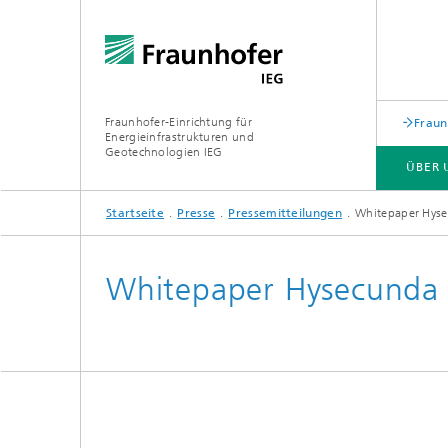
Fraunhofer-Einrichtung für
Fraun
Energieinfrastrukturen und
Geotechnologien IEG
ÜBER 
Startseite
Presse
Pressemitteilungen
Whitepaper Hys
ÜBER UNS
GESCHÄFTSFELDER
FORSCHUNGSTHEMEN
INFRASTRUKTUR
Whitepaper Hysecunda