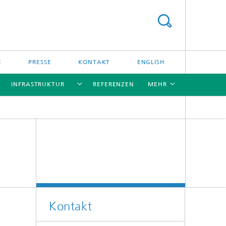
E
PRESSE
KONTAKT
ENGLISH
INFRASTRUKTUR
REFERENZEN
MEHR
[X]
[X]
[X]
[X]
Kontakt