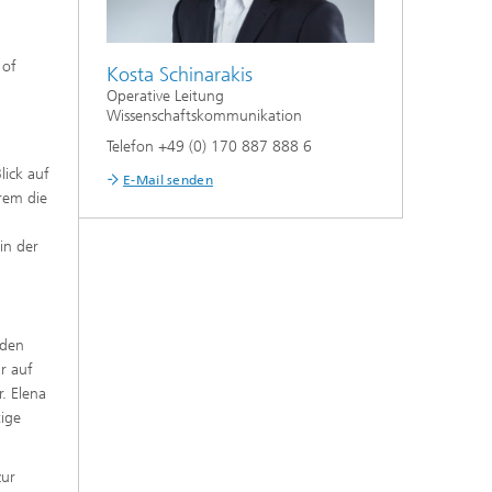
 of
Kosta Schinarakis
Operative Leitung
Wissenschaftskommunikation
Telefon +49 (0) 170 887 888 6
lick auf
E-Mail senden
rem die
in der
n
iden
r auf
. Elena
tige
zur