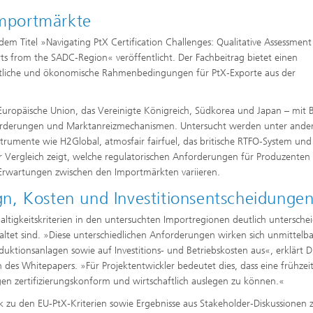
Importmärkte
m Titel »Navigating PtX Certification Challenges: Qualitative Assessment
ts from the SADC‑Region« veröffentlicht. Der Fachbeitrag bietet einen
echtliche und ökonomische Rahmenbedingungen für PtX‑Exporte aus der
 Europäische Union, das Vereinigte Königreich, Südkorea und Japan – mit B
Anforderungen und Marktanreizmechanismen. Untersucht werden unter ande
nstrumente wie H2Global, atmosfair fairfuel, das britische RTFO‑System und
r Vergleich zeigt, welche regulatorischen Anforderungen für Produzenten 
 Erwartungen zwischen den Importmärkten variieren.
n, Kosten und Investitionsentscheidunge
hhaltigkeitskriterien in den untersuchten Importregionen deutlich untersche
taltet sind. »Diese unterschiedlichen Anforderungen wirken sich unmittelba
uktionsanlagen sowie auf Investitions- und Betriebskosten aus«, erklärt Dr
des Whitepapers. »Für Projektentwickler bedeutet dies, dass eine frühzei
agen zertifizierungskonform und wirtschaftlich auslegen zu können.«
k zu den EU‑PtX‑Kriterien sowie Ergebnisse aus Stakeholder‑Diskussionen 