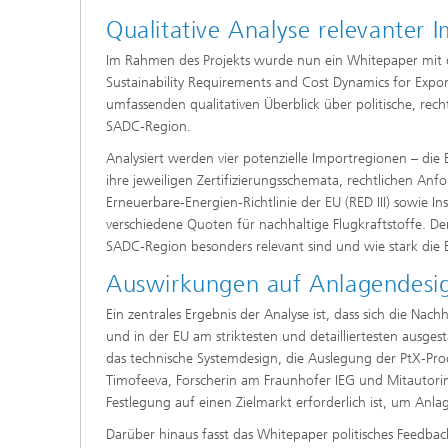
Qualitative Analyse relevanter 
Im Rahmen des Projekts wurde nun ein Whitepaper mit de
Sustainability Requirements and Cost Dynamics for Expor
umfassenden qualitativen Überblick über politische, r
SADC‑Region.
Analysiert werden vier potenzielle Importregionen – die
ihre jeweiligen Zertifizierungsschemata, rechtlichen 
Erneuerbare-Energien-Richtlinie der EU (RED III) sowie I
verschiedene Quoten für nachhaltige Flugkraftstoffe. De
SADC‑Region besonders relevant sind und wie stark die
Auswirkungen auf Anlagendesig
Ein zentrales Ergebnis der Analyse ist, dass sich die Nac
und in der EU am striktesten und detailliertesten ausges
das technische Systemdesign, die Auslegung der PtX‑Prod
Timofeeva, Forscherin am Fraunhofer IEG und Mitautorin 
Festlegung auf einen Zielmarkt erforderlich ist, um Anl
Darüber hinaus fasst das Whitepaper politisches Feedbac