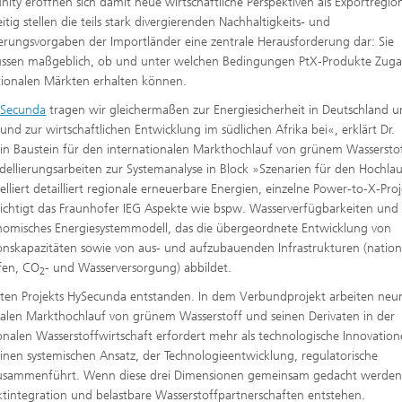
ty eröffnen sich damit neue wirtschaftliche Perspektiven als Exportregio
itig stellen die teils stark divergierenden Nachhaltigkeits- und
zierungsvorgaben der Importländer eine zentrale Herausforderung dar: Sie
ussen maßgeblich, ob und unter welchen Bedingungen PtX‑Produkte Zug
tionalen Märkten erhalten können.
Secunda
tragen wir gleichermaßen zur Energiesicherheit in Deutschland 
und zur wirtschaftlichen Entwicklung im südlichen Afrika bei«, erklärt Dr.
ein Baustein für den internationalen Markthochlauf von grünem Wassersto
dellierungsarbeiten zur Systemanalyse in Block »Szenarien für den Hochla
iert detailliert regionale erneuerbare Energien, einzelne Power-to-X-Pro
ichtigt das Fraunhofer IEG Aspekte wie bspw. Wasserverfügbarkeiten und
omisches Energiesystemmodell, das die übergeordnete Entwicklung von
nskapazitäten sowie von aus- und aufzubauenden Infrastrukturen (nation
fen, CO
- und Wasserversorgung) abbildet.
2
en Projekts HySecunda entstanden. In dem Verbundprojekt arbeiten neu
tionalen Markthochlauf von grünem Wasserstoff und seinen Derivaten in der
onalen Wasserstoffwirtschaft erfordert mehr als technologische Innovatio
einen systemischen Ansatz, der Technologieentwicklung, regulatorische
zusammenführt. Wenn diese drei Dimensionen gemeinsam gedacht werden
tintegration und belastbare Wasserstoffpartnerschaften entstehen.