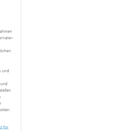
 Rahmen
erivate«
lichen.
n und
t und
tellen
a
n
osten.
s for