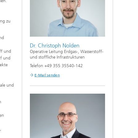
nen.
ang zu
und
Dr. Christoph Nolden
ff und
Operative Leitung Erdgas-, Wasserstoff-
und stoffliche Infrastrukturen
uf und
jekte
Telefon +49 355 35540-142
E-Mail senden
ale und
n
nen
,