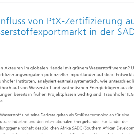
fluss von PtX-Zertifizierung a
serstoffexportmarkt in der SA
gen Akteuren im globalen Handel mit grünem Wasserstoff werden? 
rtifizierungsvorgaben potenzieller Importländer auf diese Entwick
ofer Instituten, analysiert erstmals systematisch, wie unterschiedl
thochlauf von Wasserstoff und synthetischen Energieträgern aus d
ngen bereits in frühen Projektphasen wichtig sind. Fraunhofer IE
a.
Wasserstoff und seine Derivate gelten als Schlüsseltechnologien für eine
utrale Industrie und den internationalen Energiehandel. Für Länder der
lungsgemeinschaft des südlichen Afrika SADC (Southern African Develop