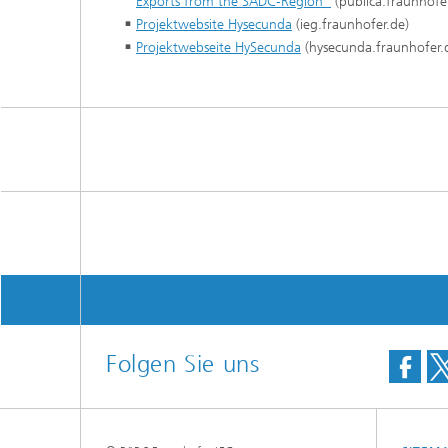
Exports from the SADC-Region"
(publica.fraunhofe
Projektwebsite Hysecunda
(ieg.fraunhofer.de)
Projektwebseite HySecunda
(hysecunda.fraunhofer.
Folgen Sie uns