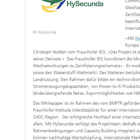
Communi
Gleichze
Zertifi
beeinfl
interna
© HySecunda
»Mit
Hy
Europa 
Christoph Nolden vom Fraunhofer IEG. »Das Projekt ist 
seiner Derivate.« Das Fraunhofer IEG koordiniert die Mo
Wechselwirkungen zu Zertifizierungsschemata«. Es modell
sowie den Wasserstoff-Weltmarkt. Des Weiteren berücks
Landnutzung. Den Rahmen dafür bildet ein techno-ökon
Stromerzeugungskapazitäten, von Power-to-X-Produktio
länderübergreifende Netze, Exportmöglichkeiten wie Hä
Das Whitepaper ist im Rahmen des vom BMFTR gefördert
Fraunhofer‑Institute interdisziplinär für einen interna
SADC‑Region. Der erfolgreiche Hochlauf einer internati
allein. Mit HySecunda verfolgt das Projektteam deshalb 
Rahmenbedingungen und Capacity Building integriert 
können nachhaltige Wertschöpfung, internationale Mark