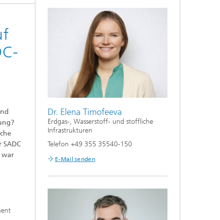
uf
DC-
Dr. Elena Timofeeva
Und
Erdgas-, Wasserstoff- und stoffliche
lung?
Infrastrukturen
iche
Telefon +49 355 35540-150
er SADC
G war
E-Mail senden
ment