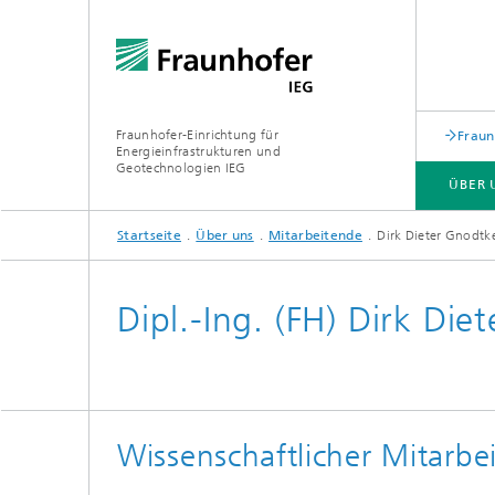
Fraunhofer-Einrichtung für
Fraun
Energieinfrastrukturen und
Geotechnologien IEG
ÜBER 
Startseite
Über uns
Mitarbeitende
Dirk Dieter Gnodtk
ÜBER UNS
GESCHÄFTSFELDER
FORSCHUNGSTHEMEN
INFRASTRUKTUR
Dipl.-Ing. (FH) Dirk Di
Wissenschaftlicher Mitarbei