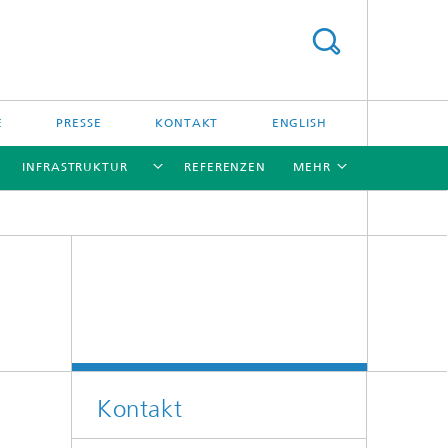
E
PRESSE
KONTAKT
ENGLISH
INFRASTRUKTUR
REFERENZEN
MEHR
[X]
[X]
[X]
[X]
Kontakt