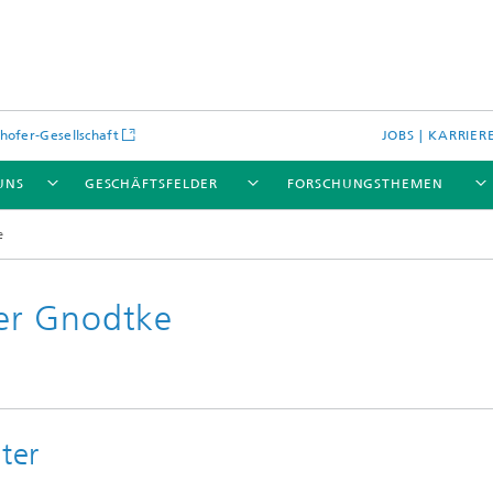
hofer-Gesellschaft
JOBS | KARRIER
UNS
GESCHÄFTSFELDER
FORSCHUNGSTHEMEN
e
eter Gnodtke
ter