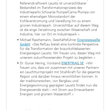
Referenzkraftwerk Lausitz ist unverzichtbarer
Bestandteil im Transformationsprozess des
Industrieparks Schwarze Pumpe/Carna Plumpa von
einem ehemaligen Monostandort der
Kohleverstromung und Veredlung hin zu einem
grünen Industriepark. Unverzichtbar auf diesem Weg
ist die enge Verzahnung zwischen Wissenschaft und
Industrie, hier vor Ort im Industriepark.«
Michael Raschemann, Geschäftsführer
Energiequelle
GmbH
: »Das RefLau bietet eine konkrete Perspektive
für die Transformation der braunkohlebasierten
Energieregion Lausitz. Wir freuen uns, diesen Weg mit
unserem zukunftsweisenden Projekt zu begleiten.«
Dr. Gunar Hering, Vorstand
ENERTRAG SE
: »Wir
freuen uns, dass wir zusammen mit unseren Partnern
ein Leuchtturmprojekt mit Strahlkraft für die gesamte
Region und darüber hinaus verwirklichen können. In
der traditionsreichen, von Bergbau und
Energiegewinnung geprägten Lausitz findet nun die
Energiewende statt – mit Strom aus Erneuerbaren
Energien und grünem Wasserstoff.«