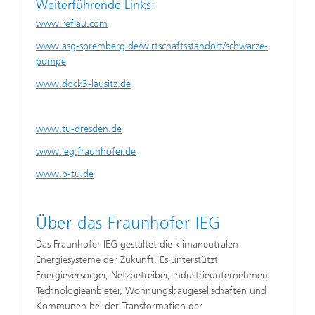
Weiterführende Links:
www.reflau.com
www.asg-spremberg.de/wirtschaftsstandort/schwarze-
pumpe
www.dock3-lausitz.de
www.tu-dresden.de
www.ieg.fraunhofer.de
www.b-tu.de
Über das Fraunhofer IEG
Das Fraunhofer IEG gestaltet die klimaneutralen
Energiesysteme der Zukunft. Es unterstützt
Energieversorger, Netzbetreiber, Industrieunternehmen,
Technologieanbieter, Wohnungsbaugesellschaften und
Kommunen bei der Transformation der