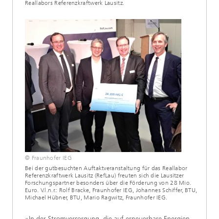
Reallabors Referenzkraftwerk Lausitz.
© Fraunhofer IEG
Bei der gutbesuchten Auftaktveranstaltung für das Reallabor
Referenzkraftwerk Lausitz (RefLau) freuten sich die Lausitzer
Forschungspartner besonders über die Förderung von 28 Mio.
Euro. V.l.n.r.: Rolf Bracke, Fraunhofer IEG, Johannes Schiffer, BTU,
Michael Hübner, BTU, Mario Ragwitz, Fraunhofer IEG.
»In der Stromversorgung, die auf erneuerbare Energien