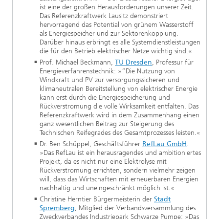
ist eine der großen Herausforderungen unserer Zeit.
Das Referenzkraftwerk Lausitz demonstriert
hervorragend das Potential von grünem Wasserstoff
als Energiespeicher und zur Sektorenkopplung.
Darüber hinaus erbringt es alle Systemdienstleistungen
die für den Betrieb elektrischer Netze wichtig sind.«
Prof. Michael Beckmann,
TU Dresden
, Professur für
Energieverfahrenstechnik: »“Die Nutzung von
Windkraft und PV zur versorgungssicheren und
klimaneutralen Bereitstellung von elektrischer Energie
kann erst durch die Energiespeicherung und
Rückverstromung die volle Wirksamkeit entfalten. Das
Referenzkraftwerk wird in dem Zusammenhang einen
ganz wesentlichen Beitrag zur Steigerung des
Technischen Reifegrades des Gesamtprozesses leisten.«
Dr. Ben Schüppel, Geschäftsführer
RefLau GmbH
:
»Das RefLau ist ein herausragendes und ambitioniertes
Projekt, da es nicht nur eine Elektrolyse mit
Rückverstromung errichten, sondern vielmehr zeigen
will, dass das Wirtschaften mit erneuerbaren Energien
nachhaltig und uneingeschränkt möglich ist.«
Christine Herntier Bürgermeisterin der
Stadt
Spremberg
, Mitglied der Verbandsversammlung des
Zweckverbandes Industriepark Schwarze Pumpe: »Das