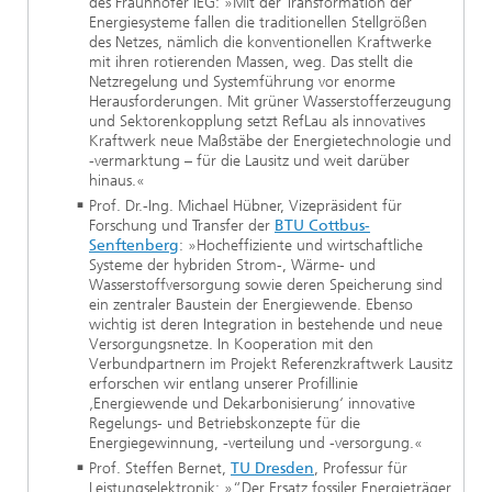
des Fraunhofer IEG: »Mit der Transformation der
Energiesysteme fallen die traditionellen Stellgrößen
des Netzes, nämlich die konventionellen Kraftwerke
mit ihren rotierenden Massen, weg. Das stellt die
Netzregelung und Systemführung vor enorme
Herausforderungen. Mit grüner Wasserstofferzeugung
und Sektorenkopplung setzt RefLau als innovatives
Kraftwerk neue Maßstäbe der Energietechnologie und
-vermarktung – für die Lausitz und weit darüber
hinaus.«
Prof. Dr.-Ing. Michael Hübner, Vizepräsident für
Forschung und Transfer der
BTU Cottbus-
Senftenberg
: »Hocheffiziente und wirtschaftliche
Systeme der hybriden Strom-, Wärme- und
Wasserstoffversorgung sowie deren Speicherung sind
ein zentraler Baustein der Energiewende. Ebenso
wichtig ist deren Integration in bestehende und neue
Versorgungsnetze. In Kooperation mit den
Verbundpartnern im Projekt Referenzkraftwerk Lausitz
erforschen wir entlang unserer Profillinie
‚Energiewende und Dekarbonisierung‘ innovative
Regelungs- und Betriebskonzepte für die
Energiegewinnung, -verteilung und -versorgung.«
Prof. Steffen Bernet,
TU Dresden
, Professur für
Leistungselektronik: »“Der Ersatz fossiler Energieträger