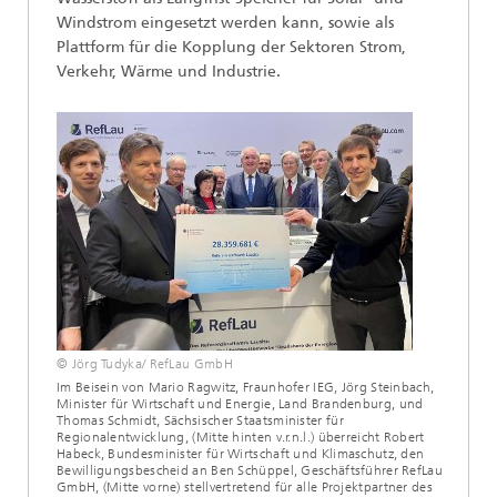
Windstrom eingesetzt werden kann, sowie als
Plattform für die Kopplung der Sektoren Strom,
Verkehr, Wärme und Industrie.
© Jörg Tudyka/ RefLau GmbH
Im Beisein von Mario Ragwitz, Fraunhofer IEG, Jörg Steinbach,
Minister für Wirtschaft und Energie, Land Brandenburg, und
Thomas Schmidt, Sächsischer Staatsminister für
Regionalentwicklung, (Mitte hinten v.r.n.l.) überreicht Robert
Habeck, Bundesminister für Wirtschaft und Klimaschutz, den
Bewilligungsbescheid an Ben Schüppel, Geschäftsführer RefLau
GmbH, (Mitte vorne) stellvertretend für alle Projektpartner des