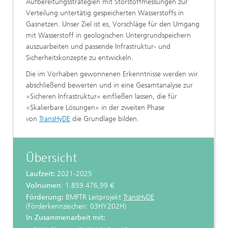
Aufbereitungsstrategien mit Störstoffmessungen zur
Verteilung untertätig gespeicherten Wasserstoffs in
Gasnetzen. Unser Ziel ist es, Vorschläge für den Umgang
mit Wasserstoff in geologischen Untergrundspeichern
auszuarbeiten und passende Infrastruktur- und
Sicherheitskonzepte zu entwickeln.
Die im Vorhaben gewonnenen Erkenntnisse werden wir
abschließend bewerten und in eine Gesamtanalyse zur
»Sicheren Infrastruktur« einfließen lassen, die für
»Skalierbare Lösungen« in der zweiten Phase
von
TransHyDE
die Grundlage bilden.
Übersicht
Laufzeit:
2021-2025
Volnumen
: 1.859.476,99 €
Förderung:
BMFTR Leitprojekt
TransHyDE
(Förderkennzeichen: 03HY202H)
In Zusammenarbeit mit: