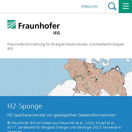
ENGLISH
Fraunhofer-Einrichtung für Energieinfrastrukturen und Geotechnologien
IEG
H2-Sponge
H2-Speicherpotenzial von geologischen Gesteinsformationen
© Fraunhofer IEG mit Daten aus Neuwirth et al., 2022; Knopf et al.,
2017; Landesamt für Bergbau Energie und Geologie 2023, teilweise KI
generiert