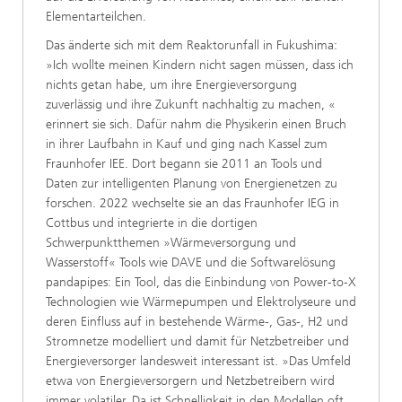
Elementarteilchen.
Das änderte sich mit dem Reaktorunfall in Fukushima:
»Ich wollte meinen Kindern nicht sagen müssen, dass ich
nichts getan habe, um ihre Energieversorgung
zuverlässig und ihre Zukunft nachhaltig zu machen, «
erinnert sie sich. Dafür nahm die Physikerin einen Bruch
in ihrer Laufbahn in Kauf und ging nach Kassel zum
Fraunhofer IEE. Dort begann sie 2011 an Tools und
Daten zur intelligenten Planung von Energienetzen zu
forschen. 2022 wechselte sie an das Fraunhofer IEG in
Cottbus und integrierte in die dortigen
Schwerpunktthemen »Wärmeversorgung und
Wasserstoff« Tools wie DAVE und die Softwarelösung
pandapipes: Ein Tool, das die Einbindung von Power-to-X
Technologien wie Wärmepumpen und Elektrolyseure und
deren Einfluss auf in bestehende Wärme-, Gas-, H2 und
Stromnetze modelliert und damit für Netzbetreiber und
Energieversorger landesweit interessant ist. »Das Umfeld
etwa von Energieversorgern und Netzbetreibern wird
immer volatiler. Da ist Schnelligkeit in den Modellen oft