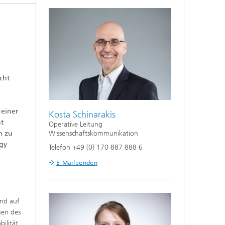
cht
 einer
Kosta Schinarakis
t
Operative Leitung
Wissenschaftskommunikation
h zu
rgy
Telefon +49 (0) 170 887 888 6
E-Mail senden
und auf
men des
bilität