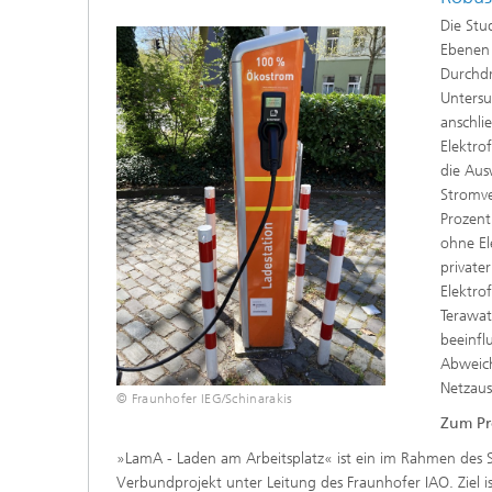
Die Stu
Ebenen 
Durchdr
Unters
anschli
Elektro
die Aus
Stromve
Prozent
ohne El
private
Elektro
Terawat
beeinfl
Abweich
Netzaus
© Fraunhofer IEG/Schinarakis
Zum Pr
»LamA - Laden am Arbeitsplatz« ist ein im Rahmen de
Verbundprojekt unter Leitung des Fraunhofer IAO. Ziel 