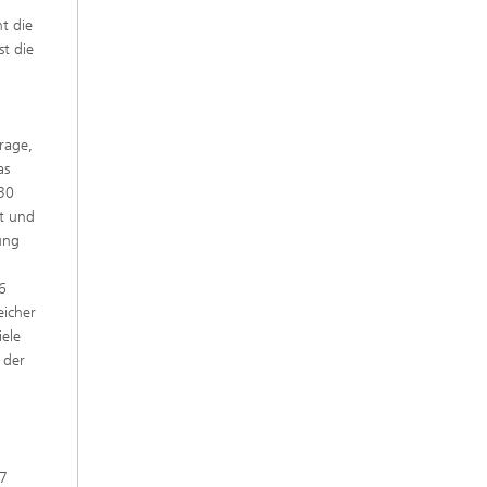
t die
t die
rage,
as
 30
it und
ung
6
eicher
iele
 der
37