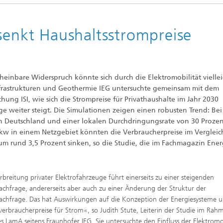
senkt Haushaltsstrompreise
einbare Widerspruch könnte sich durch die Elektromobilität viellei
infrastrukturen und Geothermie IEG untersuchte gemeinsam mit dem
hung ISI, wie sich die Strompreise für Privathaushalte im Jahr 2030
e weiter steigt. Die Simulationen zeigen einen robusten Trend: Bei
n Deutschland und einer lokalen Durchdringungsrate von 30 Prozen
kw in einem Netzgebiet könnten die Verbraucherpreise im Vergleic
um rund 3,5 Prozent sinken, so die Studie, die im Fachmagazin Ene
rbreitung privater Elektrofahrzeuge führt einerseits zu einer steigenden
chfrage, andererseits aber auch zu einer Änderung der Struktur der
chfrage. Das hat Auswirkungen auf die Konzeption der Energiesysteme 
verbraucherpreise für Strom«, so Judith Stute, Leiterin der Studie im Rah
es LamA seitens Fraunhofer IEG. Sie untersuchte den Einfluss der Elektromo