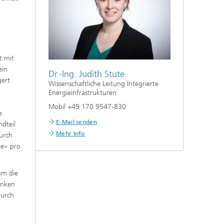
t mit
ein
Dr.-Ing. Judith Stute
gert
Wissenschaftliche Leitung Integrierte
Energieinfrastrukturen
Mobil +49 170 9547-830
e
E-Mail senden
ndteil
Mehr Info
Durch
te« pro
 um die
inken
durch