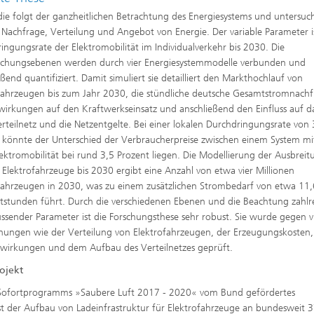
die folgt der ganzheitlichen Betrachtung des Energiesystems und untersuch
Nachfrage, Verteilung und Angebot von Energie. Der variable Parameter is
ingungsrate der Elektromobilität im Individualverkehr bis 2030. Die
uchungsebenen werden durch vier Energiesystemmodelle verbunden und
eßend quantifiziert. Damit simuliert sie detailliert den Markthochlauf von
fahrzeugen bis zum Jahr 2030, die stündliche deutsche Gesamtstromnachf
wirkungen auf den Kraftwerkseinsatz und anschließend den Einfluss auf d
rteilnetz und die Netzentgelte. Bei einer lokalen Durchdringungsrate von
 könnte der Unterschied der Verbraucherpreise zwischen einem System m
ektromobilität bei rund 3,5 Prozent liegen. Die Modellierung der Ausbreit
r Elektrofahrzeuge bis 2030 ergibt eine Anzahl von etwa vier Millionen
fahrzeugen in 2030, was zu einem zusätzlichen Strombedarf von etwa 11,
tstunden führt. Durch die verschiedenen Ebenen und die Beachtung zahlr
ussender Parameter ist die Forschungsthese sehr robust. Sie wurde gegen v
ungen wie der Verteilung von Elektrofahrzeugen, der Erzeugungskosten,
wirkungen und dem Aufbau des Verteilnetzes geprüft.
ojekt
s Sofortprogramms »Saubere Luft 2017 - 2020« vom Bund gefördertes
ist der Aufbau von Ladeinfrastruktur für Elektrofahrzeuge an bundesweit 