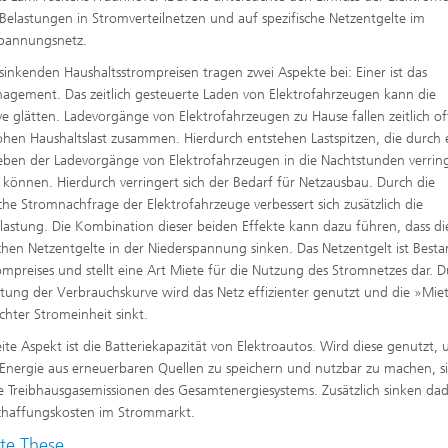
 Belastungen in Stromverteilnetzen und auf spezifische Netzentgelte im
spannungsnetz.
sinkenden Haushaltsstrompreisen tragen zwei Aspekte bei: Einer ist das
agement. Das zeitlich gesteuerte Laden von Elektrofahrzeugen kann die
ve glätten. Ladevorgänge von Elektrofahrzeugen zu Hause fallen zeitlich of
ohen Haushaltslast zusammen. Hierdurch entstehen Lastspitzen, die durch 
eben der Ladevorgänge von Elektrofahrzeugen in die Nachtstunden verrin
können. Hierdurch verringert sich der Bedarf für Netzausbau. Durch die
iche Stromnachfrage der Elektrofahrzeuge verbessert sich zusätzlich die
lastung. Die Kombination dieser beiden Effekte kann dazu führen, dass di
schen Netzentgelte in der Niederspannung sinken. Das Netzentgelt ist Besta
ompreises und stellt eine Art Miete für die Nutzung des Stromnetzes dar. 
ttung der Verbrauchskurve wird das Netz effizienter genutzt und die »Mie
chter Stromeinheit sinkt.
ite Aspekt ist die Batteriekapazität von Elektroautos. Wird diese genutzt,
e Energie aus erneuerbaren Quellen zu speichern und nutzbar zu machen, s
e Treibhausgasemissionen des Gesamtenergiesystems. Zusätzlich sinken da
chaffungskosten im Strommarkt.
te These