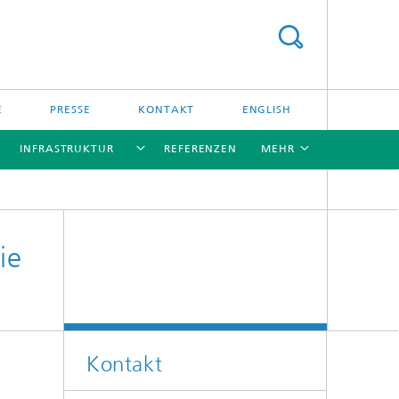
E
PRESSE
KONTAKT
ENGLISH
INFRASTRUKTUR
REFERENZEN
MEHR
[X]
[X]
[X]
[X]
ie
Kontakt