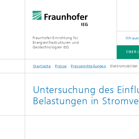
Fraunhofer-Einrichtung für
Fraun
Energieinfrastrukturen und
Geotechnologien IEG
ÜBER 
Startseite
Presse
Pressemitteilungen
Elektromobilität
ÜBER UNS
GESCHÄFTSFELDER
FORSCHUNGSTHEMEN
INFRASTRUKTUR
Untersuchung des Einflu
Belastungen in Stromve