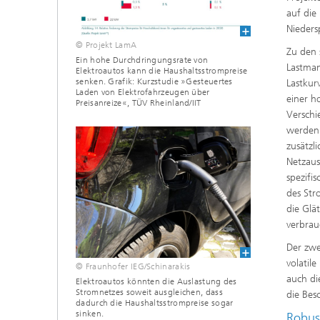
auf die
Nieder
© Projekt LamA
Zu den 
Ein hohe Durchdringungsrate von
Lastman
Elektroautos kann die Haushaltsstrompreise
senken. Grafik: Kurzstudie »Gesteuertes
Lastkur
Laden von Elektrofahrzeugen über
einer h
Preisanreize«, TÜV Rheinland/IIT
Verschi
werden 
zusätzl
Netzaus
spezifi
des Str
die Glä
verbrau
Der zwe
volatil
© Fraunhofer IEG/Schinarakis
auch di
Elektroautos könnten die Auslastung des
Stromnetzes soweit ausgleichen, dass
die Bes
dadurch die Haushaltsstrompreise sogar
sinken.
Robus